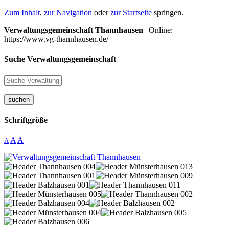
Zum Inhalt
,
zur Navigation
oder
zur Startseite
springen.
Verwaltungsgemeinschaft Thannhausen
| Online:
https://www.vg-thannhausen.de/
Suche Verwaltungsgemeinschaft
suchen
Schriftgröße
A
A
A