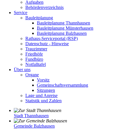
Aufgaben
Behördenverzeichnis
Service
Bauleitplanung
Bauleitplanung Thannhausen
Bauleitplanung Münsterhausen
Bauleitplanung Balzhausen
Rathaus-Serviceportal (RSP)
Datenschutz - Hinweise
Trauzimmer
Friedhöfe
Fundbüro
Notfalltafel
Über uns
Organe
Vorsitz
Gemeinschaftsversammlung
Sitzungen
Lage und Anreise
Statistik und Zahlen
Stadt Thannhausen
Gemeinde Balzhausen