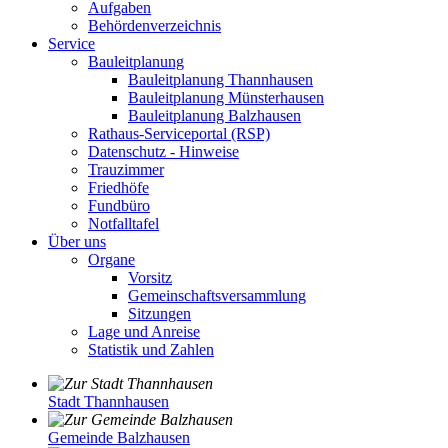
Aufgaben
Behördenverzeichnis
Service
Bauleitplanung
Bauleitplanung Thannhausen
Bauleitplanung Münsterhausen
Bauleitplanung Balzhausen
Rathaus-Serviceportal (RSP)
Datenschutz - Hinweise
Trauzimmer
Friedhöfe
Fundbüro
Notfalltafel
Über uns
Organe
Vorsitz
Gemeinschaftsversammlung
Sitzungen
Lage und Anreise
Statistik und Zahlen
Stadt Thannhausen
Gemeinde Balzhausen