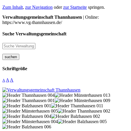
Zum Inhalt
,
zur Navigation
oder
zur Startseite
springen.
Verwaltungsgemeinschaft Thannhausen
| Online:
https://www.vg-thannhausen.de/
Suche Verwaltungsgemeinschaft
suchen
Schriftgröße
A
A
A