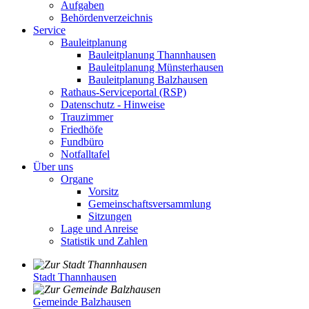
Aufgaben
Behördenverzeichnis
Service
Bauleitplanung
Bauleitplanung Thannhausen
Bauleitplanung Münsterhausen
Bauleitplanung Balzhausen
Rathaus-Serviceportal (RSP)
Datenschutz - Hinweise
Trauzimmer
Friedhöfe
Fundbüro
Notfalltafel
Über uns
Organe
Vorsitz
Gemeinschaftsversammlung
Sitzungen
Lage und Anreise
Statistik und Zahlen
Stadt Thannhausen
Gemeinde Balzhausen