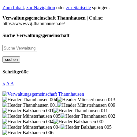
Zum Inhalt
,
zur Navigation
oder
zur Startseite
springen.
Verwaltungsgemeinschaft Thannhausen
| Online:
https://www.vg-thannhausen.de/
Suche Verwaltungsgemeinschaft
suchen
Schriftgröße
A
A
A