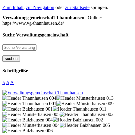
Zum Inhalt
,
zur Navigation
oder
zur Startseite
springen.
Verwaltungsgemeinschaft Thannhausen
| Online:
https://www.vg-thannhausen.de/
Suche Verwaltungsgemeinschaft
suchen
Schriftgröße
A
A
A