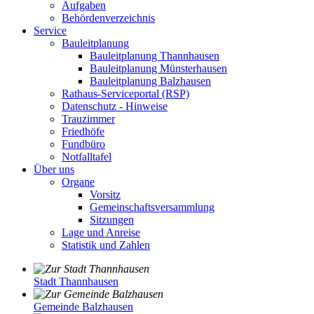
Aufgaben
Behördenverzeichnis
Service
Bauleitplanung
Bauleitplanung Thannhausen
Bauleitplanung Münsterhausen
Bauleitplanung Balzhausen
Rathaus-Serviceportal (RSP)
Datenschutz - Hinweise
Trauzimmer
Friedhöfe
Fundbüro
Notfalltafel
Über uns
Organe
Vorsitz
Gemeinschaftsversammlung
Sitzungen
Lage und Anreise
Statistik und Zahlen
Stadt Thannhausen
Gemeinde Balzhausen