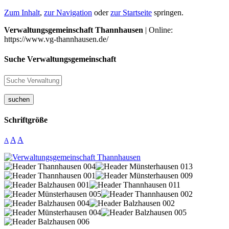
Zum Inhalt
,
zur Navigation
oder
zur Startseite
springen.
Verwaltungsgemeinschaft Thannhausen
| Online:
https://www.vg-thannhausen.de/
Suche Verwaltungsgemeinschaft
suchen
Schriftgröße
A
A
A