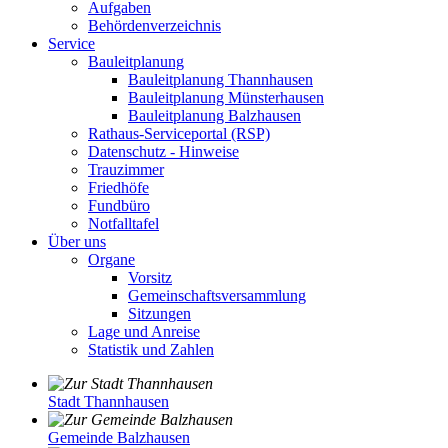
Aufgaben
Behördenverzeichnis
Service
Bauleitplanung
Bauleitplanung Thannhausen
Bauleitplanung Münsterhausen
Bauleitplanung Balzhausen
Rathaus-Serviceportal (RSP)
Datenschutz - Hinweise
Trauzimmer
Friedhöfe
Fundbüro
Notfalltafel
Über uns
Organe
Vorsitz
Gemeinschaftsversammlung
Sitzungen
Lage und Anreise
Statistik und Zahlen
Stadt Thannhausen
Gemeinde Balzhausen