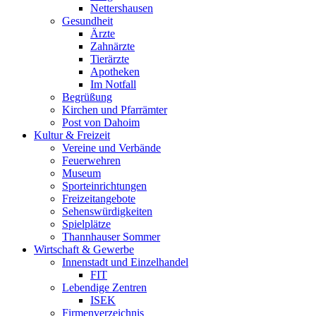
Nettershausen
Gesundheit
Ärzte
Zahnärzte
Tierärzte
Apotheken
Im Notfall
Begrüßung
Kirchen und Pfarrämter
Post von Dahoim
Kultur & Freizeit
Vereine und Verbände
Feuerwehren
Museum
Sporteinrichtungen
Freizeitangebote
Sehenswürdigkeiten
Spielplätze
Thannhauser Sommer
Wirtschaft & Gewerbe
Innenstadt und Einzelhandel
FIT
Lebendige Zentren
ISEK
Firmenverzeichnis