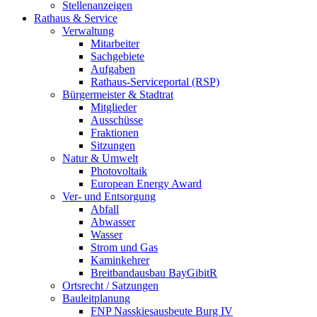
Stellenanzeigen
Rathaus & Service
Verwaltung
Mitarbeiter
Sachgebiete
Aufgaben
Rathaus-Serviceportal (RSP)
Bürgermeister & Stadtrat
Mitglieder
Ausschüsse
Fraktionen
Sitzungen
Natur & Umwelt
Photovoltaik
European Energy Award
Ver- und Entsorgung
Abfall
Abwasser
Wasser
Strom und Gas
Kaminkehrer
Breitbandausbau BayGibitR
Ortsrecht / Satzungen
Bauleitplanung
FNP Nasskiesausbeute Burg IV