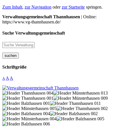
Zum Inhalt
,
zur Navigation
oder
zur Startseite
springen.
Verwaltungsgemeinschaft Thannhausen
| Online:
https://www.vg-thannhausen.de/
Suche Verwaltungsgemeinschaft
suchen
Schriftgröße
A
A
A