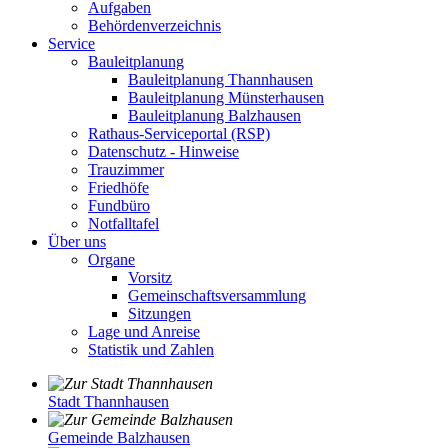
Aufgaben
Behördenverzeichnis
Service
Bauleitplanung
Bauleitplanung Thannhausen
Bauleitplanung Münsterhausen
Bauleitplanung Balzhausen
Rathaus-Serviceportal (RSP)
Datenschutz - Hinweise
Trauzimmer
Friedhöfe
Fundbüro
Notfalltafel
Über uns
Organe
Vorsitz
Gemeinschaftsversammlung
Sitzungen
Lage und Anreise
Statistik und Zahlen
Stadt Thannhausen
Gemeinde Balzhausen