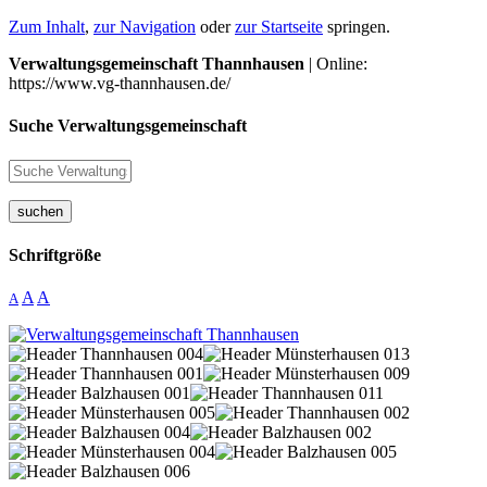
Zum Inhalt
,
zur Navigation
oder
zur Startseite
springen.
Verwaltungsgemeinschaft Thannhausen
| Online:
https://www.vg-thannhausen.de/
Suche Verwaltungsgemeinschaft
suchen
Schriftgröße
A
A
A