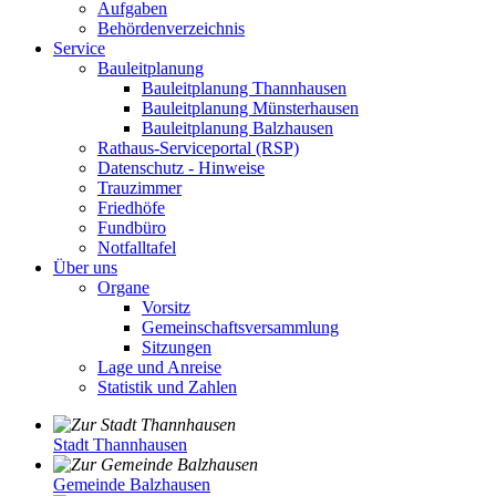
Aufgaben
Behördenverzeichnis
Service
Bauleitplanung
Bauleitplanung Thannhausen
Bauleitplanung Münsterhausen
Bauleitplanung Balzhausen
Rathaus-Serviceportal (RSP)
Datenschutz - Hinweise
Trauzimmer
Friedhöfe
Fundbüro
Notfalltafel
Über uns
Organe
Vorsitz
Gemeinschaftsversammlung
Sitzungen
Lage und Anreise
Statistik und Zahlen
Stadt Thannhausen
Gemeinde Balzhausen