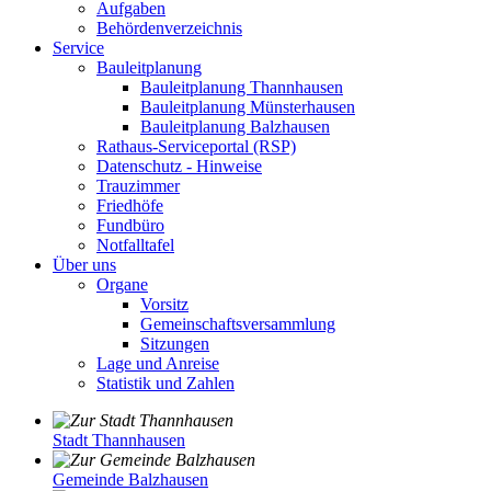
Aufgaben
Behördenverzeichnis
Service
Bauleitplanung
Bauleitplanung Thannhausen
Bauleitplanung Münsterhausen
Bauleitplanung Balzhausen
Rathaus-Serviceportal (RSP)
Datenschutz - Hinweise
Trauzimmer
Friedhöfe
Fundbüro
Notfalltafel
Über uns
Organe
Vorsitz
Gemeinschaftsversammlung
Sitzungen
Lage und Anreise
Statistik und Zahlen
Stadt Thannhausen
Gemeinde Balzhausen