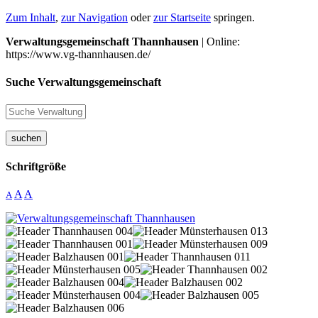
Zum Inhalt
,
zur Navigation
oder
zur Startseite
springen.
Verwaltungsgemeinschaft Thannhausen
| Online:
https://www.vg-thannhausen.de/
Suche Verwaltungsgemeinschaft
suchen
Schriftgröße
A
A
A