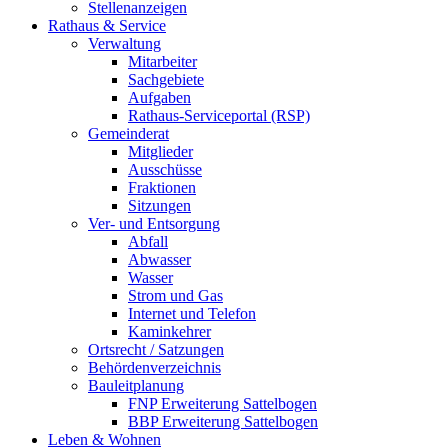
Stellenanzeigen
Rathaus & Service
Verwaltung
Mitarbeiter
Sachgebiete
Aufgaben
Rathaus-Serviceportal (RSP)
Gemeinderat
Mitglieder
Ausschüsse
Fraktionen
Sitzungen
Ver- und Entsorgung
Abfall
Abwasser
Wasser
Strom und Gas
Internet und Telefon
Kaminkehrer
Ortsrecht / Satzungen
Behördenverzeichnis
Bauleitplanung
FNP Erweiterung Sattelbogen
BBP Erweiterung Sattelbogen
Leben & Wohnen